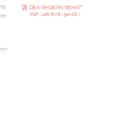
ung
DB K-RHGB RN "REMAT"
(
PDF
|
468.76 KB
|
ger-DE
)
von
urch