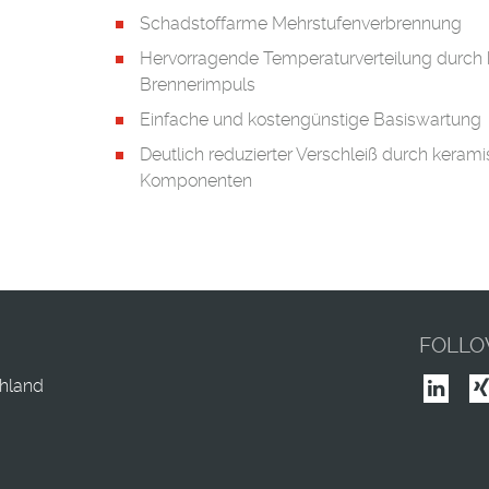
Schadstoffarme Mehrstufenverbrennung
Hervorragende Temperaturverteilung durch
Brennerimpuls
Einfache und kostengünstige Basiswartung
Deutlich reduzierter Verschleiß durch keram
Komponenten
FOLLO
hland