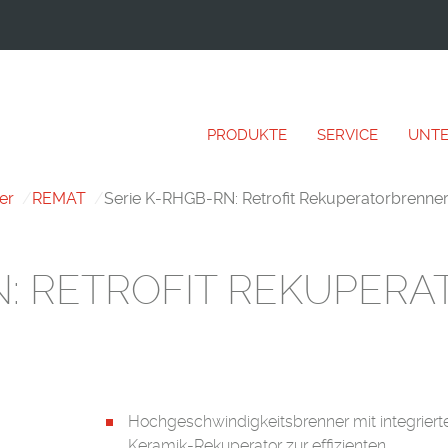
PRODUKTE
SERVICE
UNT
er
REMAT
Serie K-RHGB-RN: Retrofit Rekuperatorbrenne
N: RETROFIT REKUPER
Hochgeschwindigkeitsbrenner mit integrier
Keramik-Rekuperator zur effizienten