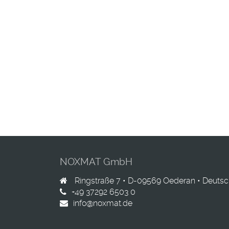
NOXMAT GmbH
Ringstraße 7 •
D-09569
Oederan •
Deutsc
+49 37292 6503 0
info@noxmat.de