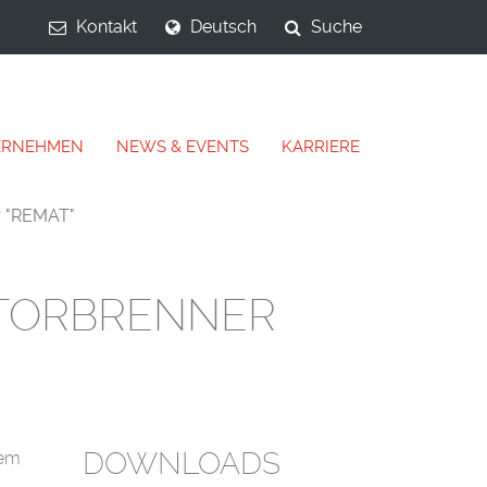
Kontakt
Deutsch
Suche
ERNEHMEN
NEWS & EVENTS
KARRIERE
r "REMAT"
ATORBRENNER
DOWNLOADS
tem