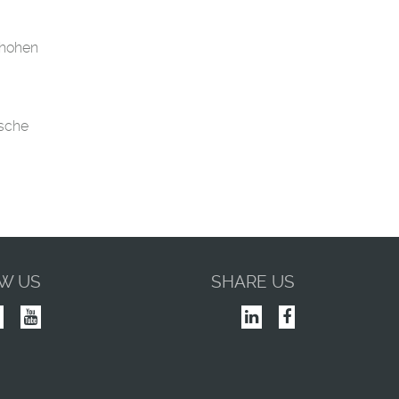
 hohen
ische
W US
SHARE US