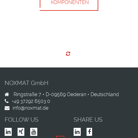
KOMPONENTEN
NOXMAT GmbH
Ringstraße 7 •
D-09569
Oederan •
Deutschland
+49 37292 6503 0
info@noxmat.de
FOLLOW US
SHARE US