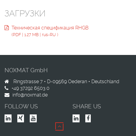
ЗАГРУЗКИ
Техническая спецификация RHGB
(
PDF
|
1.27 MB
|
rus-RU
)
NOXMAT GmbH
Ringstrasse 7 •
D-09569
Oederan •
Deutschland
+49 37292 6503 0
info@noxmat.de
FOLLOW US
SHARE US